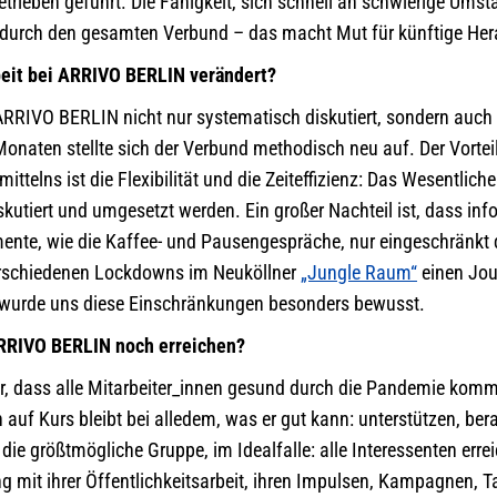
trieben geführt. Die Fähigkeit, sich schnell an schwierige Ums
n durch den gesamten Verbund – das macht Mut für künftige He
beit bei ARRIVO BERLIN verändert?
 ARRIVO BERLIN nicht nur systematisch diskutiert, sondern auch 
onaten stellte sich der Verbund methodisch neu auf. Der Vortei
telns ist die Flexibilität und die Zeiteffizienz: Das Wesentlic
skutiert und umgesetzt werden. Ein großer Nachteil ist, dass in
te, wie die Kaffee- und Pausengespräche, nur eingeschränkt di
erschiedenen Lockdowns im Neuköllner
„Jungle Raum“
einen Jour
, wurde uns diese Einschränkungen besonders bewusst.
RRIVO BERLIN noch erreichen?
r, dass alle Mitarbeiter_innen gesund durch die Pandemie kom
 auf Kurs bleibt bei alledem, was er gut kann: unterstützen, bera
die größtmögliche Gruppe, im Idealfalle: alle Interessenten err
g mit ihrer Öffentlichkeitsarbeit, ihren Impulsen, Kampagnen, 