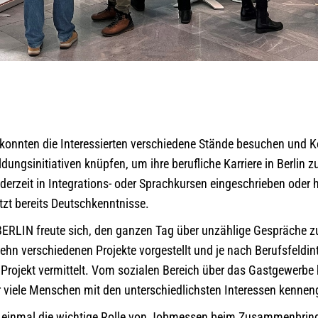
onnten die Interessierten verschiedene Stände besuchen und K
ngsinitiativen knüpfen, um ihre berufliche Karriere in Berlin zu
 derzeit in Integrations- oder Sprachkursen eingeschrieben oder h
zt bereits Deutschkenntnisse.
RLIN freute sich, den ganzen Tag über unzählige Gespräche zu
ehn verschiedenen Projekte vorgestellt und je nach Berufsfeldin
rojekt vermittelt. Vom sozialen Bereich über das Gastgewerbe b
 viele Menschen mit den unterschiedlichsten Interessen kenneng
er einmal die wichtige Rolle von Jobmessen beim Zusammenbrin