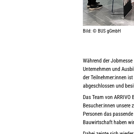
Bild: © BUS gGmbH
Während der Jobmesse k
Unternehmen und Ausbildu
der Teilnehmer:innen ist
abgeschlossen und besit
Das Team von ARRIVO BE
Besucher:innen unsere z
Personen das passende P
Bauwirtschaft haben wir
Dabei zeigte sich wied