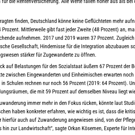
ür die Rentenversicherung. Alle Werte fallen höher aus als be
ragten finden, Deutschland könne keine Geflüchteten mehr auf
Prozent. Mittlerweile gibt fast jeder Zweite (48 Prozent) an, m
chende aufnehmen. 2017 und 2019 waren 37 Prozent. Zugleich
sche Gesellschaft, Hindernisse für die Integration abzubauen so
ngswesen stärker für Zugewanderte zu öffnen.
ck auf Belastungen für den Sozialstaat äußern 67 Prozent der 
ikte zwischen Eingewanderten und Einheimischen erwarten noch 
 in Schulen rechnen nur noch 56 Prozent (2019: 64 Prozent). Un
ungsräumen, die mit 59 Prozent auf demselben Niveau liegt wie
uwanderung immer mehr in den Fokus rücken, könnte laut Studi
chen haben konkreter erfahren, wie wichtig es ist, dass die kriti
ir hierfür auch auf Zuwanderung angewiesen sind, von der Pfleg
s hin zur Landwirtschaft“, sagte Orkan Kösemen, Experte für In