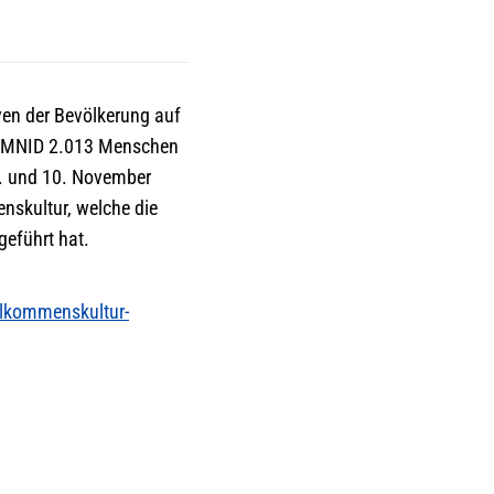
ven der Bevölkerung auf
r EMNID 2.013 Menschen
3. und 10. November
nskultur, welche die
eführt hat.
llkommenskultur-