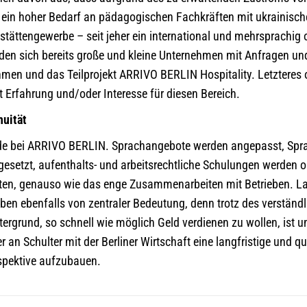
n ein hoher Bedarf an pädagogischen Fachkräften mit ukrainisc
stättengewerbe – seit jeher ein international und mehrsprachig o
en sich bereits große und kleine Unternehmen mit Anfragen und
men und das Teilprojekt ARRIVO BERLIN Hospitality. Letzteres or
t Erfahrung und/oder Interesse für diesen Bereich.
nuität
ade bei ARRIVO BERLIN. Sprachangebote werden angepasst, Spra
esetzt, aufenthalts- und arbeitsrechtliche Schulungen werden o
alten, genauso wie das enge Zusammenarbeiten mit Betrieben. La
iben ebenfalls von zentraler Bedeutung, denn trotz des verständl
ergrund, so schnell wie möglich Geld verdienen zu wollen, ist u
an Schulter mit der Berliner Wirtschaft eine langfristige und q
rspektive aufzubauen.