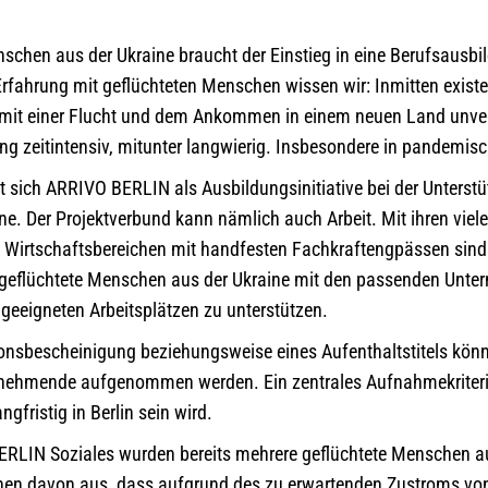
enschen aus der Ukraine braucht der Einstieg in eine Berufsausb
Erfahrung mit geflüchteten Menschen wissen wir: Inmitten existe
 mit einer Flucht und dem Ankommen in einem neuen Land unver
ng zeitintensiv, mitunter langwierig. Insbesondere in pandemisc
gt sich ARRIVO BERLIN als Ausbildungsinitiative bei der Unterstü
e. Der Projektverbund kann nämlich auch Arbeit. Mit ihren viel
n Wirtschaftsbereichen mit handfesten Fachkraftengpässen sind d
rte geflüchtete Menschen aus der Ukraine mit den passenden Un
 geeigneten Arbeitsplätzen zu unterstützen.
tionsbescheinigung beziehungsweise eines Aufenthaltstitels könn
nehmende aufgenommen werden. Ein zentrales Aufnahmekriteri
gfristig in Berlin sein wird.
ERLIN Soziales wurden bereits mehrere geflüchtete Menschen au
ehen davon aus, dass aufgrund des zu erwartenden Zustroms vo