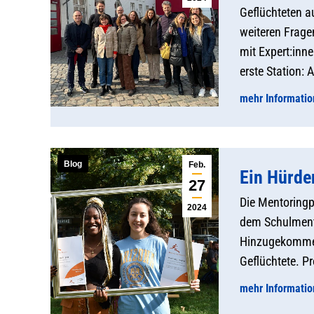
Geflüchteten a
weiteren Frage
mit Expert:inn
erste Station:
mehr Informati
Blog
Feb.
Ein Hürde
27
Die Mentoringp
2024
dem Schulmento
Hinzugekommen
Geflüchtete. Pr
mehr Informati