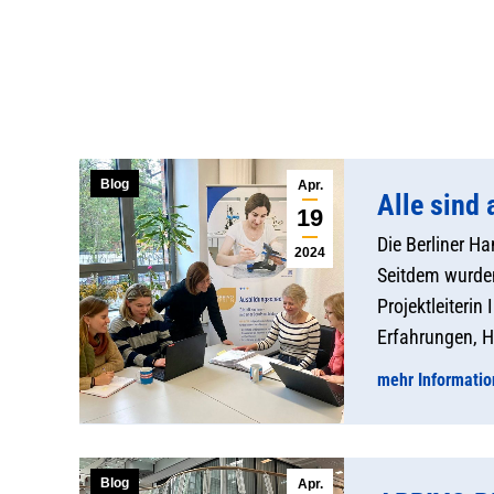
Blog
Apr.
Alle sind
19
Die Berliner 
2024
Seitdem wurden
Projektleiterin
Erfahrungen, H
mehr Informati
Blog
Apr.