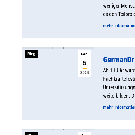
weniger Mensch
es den Teilpro
mehr Informati
Blog
Feb.
GermanDr
5
Ab 11 Uhr wurde
2024
Fachkräftefest
Unterstützungs
weiterbilden. 
mehr Informati