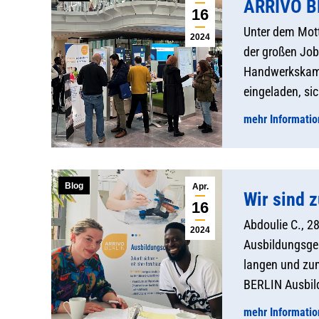
ARRIVO BE
16
Unter dem Mott
2024
der großen Job
Handwerkskamme
eingeladen, si
mehr Informati
Blog
Apr.
Wir sind 
16
Abdoulie C., 2
2024
Ausbildungsges
langen und zum
BERLIN Ausbild
mehr Informati