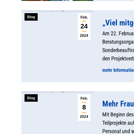
Blog
Feb.
„Viel mit
24
Am 22. Februar
2024
Beratungsorgan
Sonderbeauftra
den Projektver
mehr Informati
Blog
Feb.
Mehr Frau
8
Mit Beginn des
2024
Teilprojekte a
Personal und we