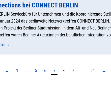
nections bei CONNECT BERLIN
RLIN Servicebüro für Unternehmen und die Koordinierende Ste
Januar 2024 das berlinweite Netzwerktreffen CONNECT BERLIN. A
in Projekt der Berliner Stadtmission, in dem Alt- und Neu-Berli
effen waren Berliner Akteur:innen der beruflichen Integration v
onen
←
1
…
5
6
7
8
9
…
21
→