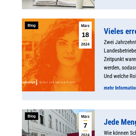
Blog
März
Vieles err
18
Zwei Jahrzehnt
2024
Landesbetriebe
Zeitpunkt war
werden, sodas
Und welche Rol
mehr Informati
Blog
März
Jede Men
7
Wie können Sch
2024