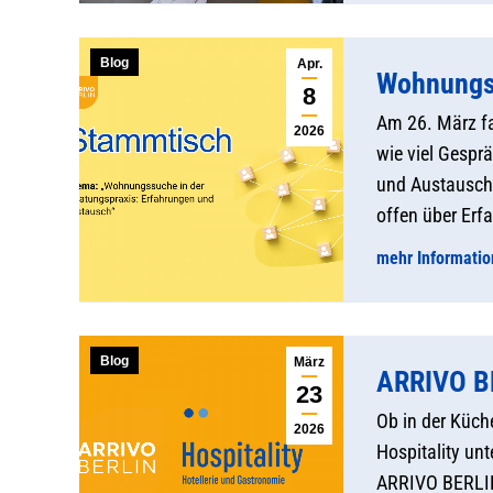
Blog
Apr.
Wohnungss
8
Am 26. März fa
2026
wie viel Gespr
und Austausch“
offen über Er
mehr Informati
Blog
März
ARRIVO BE
23
Ob in der Küch
2026
Hospitality unt
ARRIVO BERLIN 