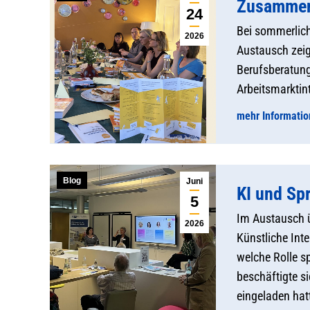
Zusammena
24
Bei sommerlich
2026
Austausch zeig
Berufsberatung
Arbeitsmarktin
mehr Informati
Blog
Juni
KI und Sp
5
Im Austausch ü
2026
Künstliche Int
welche Rolle s
beschäftigte s
eingeladen hat