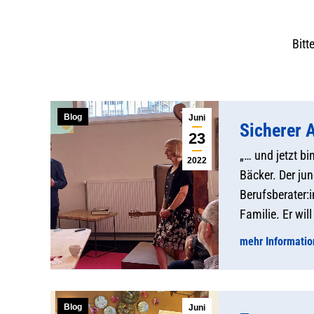
Bitt
Blog
Juni
Sicherer 
23
„… und jetzt b
2022
Bäcker. Der ju
Berufsberater:
Familie. Er wi
mehr Informati
Blog
Juni