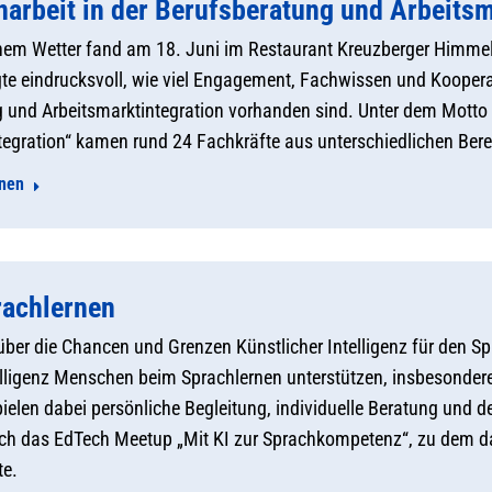
rbeit in der Berufsberatung und Arbeitsm
em Wetter fand am 18. Juni im Restaurant Kreuzberger Himmel 
te eindrucksvoll, wie viel Engagement, Fachwissen und Kooperat
 und Arbeitsmarktintegration vorhanden sind. Unter dem Motto
tegration“ kamen rund 24 Fachkräfte aus unterschiedlichen Be
onen
rachlernen
ber die Chancen und Grenzen Künstlicher Intelligenz für den S
elligenz Menschen beim Sprachlernen unterstützen, insbesonder
pielen dabei persönliche Begleitung, individuelle Beratung und d
ich das EdTech Meetup „Mit KI zur Sprachkompetenz“, zu dem das
te.