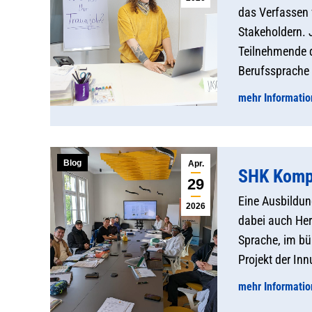
das Verfassen 
Stakeholdern. 
Teilnehmende d
Berufssprache 
mehr Informati
Blog
Apr.
SHK Kompa
29
Eine Ausbildun
2026
dabei auch Hera
Sprache, im bü
Projekt der In
mehr Informati