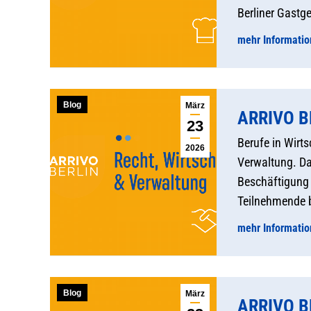
Berliner Gastg
mehr Informati
Blog
März
ARRIVO BE
23
Berufe in Wirts
2026
Verwaltung. Da
Beschäftigung 
Teilnehmende b
mehr Informati
Blog
März
ARRIVO BE