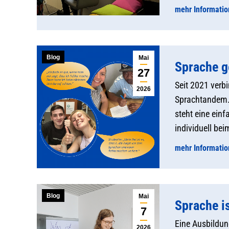
mehr Informati
Blog
Mai
Sprache g
27
Seit 2021 verb
2026
Sprachtandem. 
steht eine ein
individuell bei
mehr Informati
Blog
Mai
Sprache i
7
Eine Ausbildun
2026